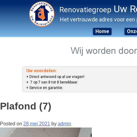
Uw R
Renovatiegroep
Het vertrouwde adres voor een 
Home
Onze
Skip
to
content
Uw voordelen:
+ Direct antwoord op al uw vragen!
+ 7 op 7 van 8 tot 8 bereikbaar.
+ Service en garantie.
Plafond (7)
Posted on
28 mei 2021
by
admin