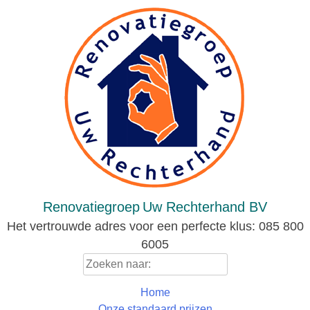
Skip
to
content
Renovatiegroep
Uw Rechterhand BV
Het vertrouwde adres voor een perfecte klus: 085 800
6005
Zoeken
naar:
Home
Onze standaard prijzen