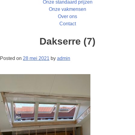
Onze standaard prijzen
Onze vakmensen
Over ons
Contact
Dakserre (7)
Posted on
28 mei 2021
by
admin