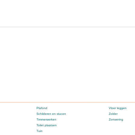
Plafond
Vloer leggen
Schilderen en stucen
Zolder
Timmerwerken
Zonwering
Toilet plaatsen
Tuin