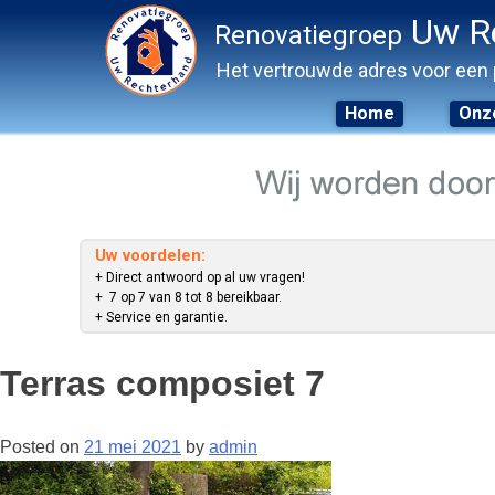
Uw R
Renovatiegroep
Het vertrouwde adres voor een 
Home
Onze
Skip
to
content
Uw voordelen:
+ Direct antwoord op al uw vragen!
+ 7 op 7 van 8 tot 8 bereikbaar.
+ Service en garantie.
Terras composiet 7
Posted on
21 mei 2021
by
admin