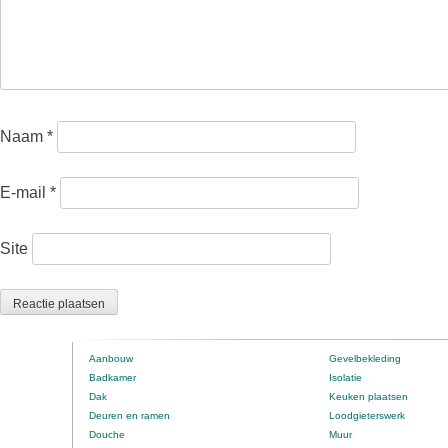
Naam
*
E-mail
*
Site
Aanbouw
Gevelbekleding
Badkamer
Isolatie
Dak
Keuken plaatsen
Deuren en ramen
Loodgieterswerk
Douche
Muur