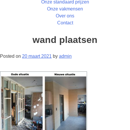
Onze standaard prijzen
Onze vakmensen
Over ons
Contact
wand plaatsen
Posted on
20 maart 2021
by
admin