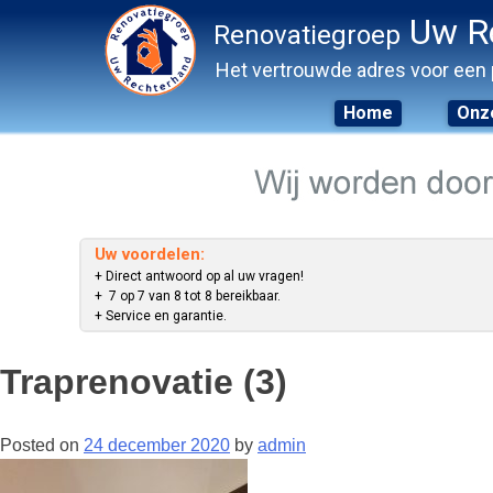
Uw R
Renovatiegroep
Het vertrouwde adres voor een 
Home
Onze
Skip
to
content
Uw voordelen:
+ Direct antwoord op al uw vragen!
+ 7 op 7 van 8 tot 8 bereikbaar.
+ Service en garantie.
Traprenovatie (3)
Posted on
24 december 2020
by
admin