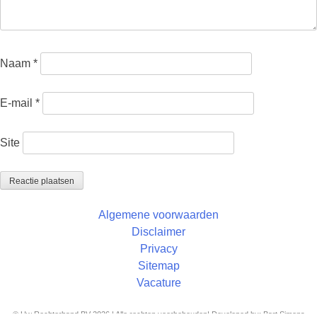
Naam
*
E-mail
*
Site
Algemene voorwaarden
Disclaimer
Privacy
Sitemap
Vacature
© Uw Rechterhand BV 2026 | Alle rechten voorbehouden| Developed by: Bart Simons