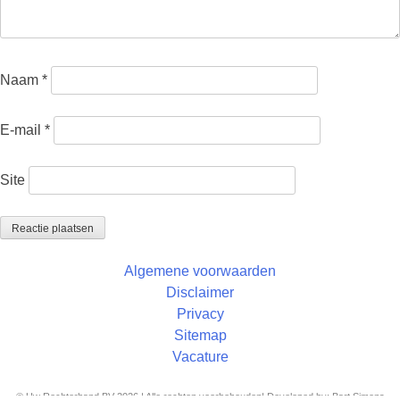
Naam
*
E-mail
*
Site
Algemene voorwaarden
Disclaimer
Privacy
Sitemap
Vacature
© Uw Rechterhand BV 2026 | Alle rechten voorbehouden| Developed by: Bart Simons