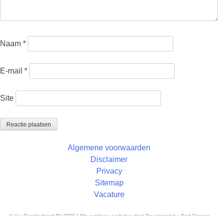
Naam
*
E-mail
*
Site
Algemene voorwaarden
Disclaimer
Privacy
Sitemap
Vacature
© Uw Rechterhand BV 2026 | Alle rechten voorbehouden| Developed by: Bart Simons