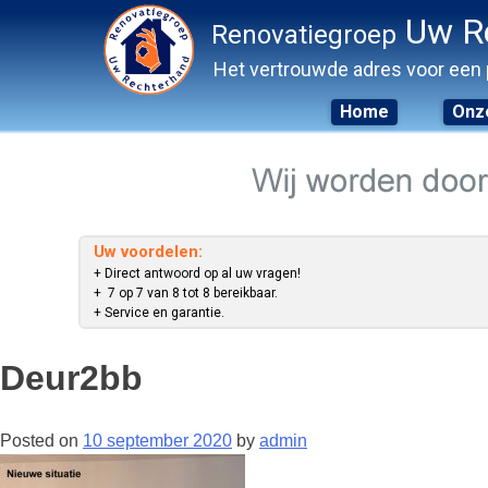
Uw R
Renovatiegroep
Het vertrouwde adres voor een 
Home
Onze
Skip
to
content
Uw voordelen:
+ Direct antwoord op al uw vragen!
+ 7 op 7 van 8 tot 8 bereikbaar.
+ Service en garantie.
Deur2bb
Posted on
10 september 2020
by
admin