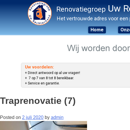
Uw R
Renovatiegroep
Het vertrouwde adres voor een 
Home
Onze
Skip
to
content
Uw voordelen:
+ Direct antwoord op al uw vragen!
+ 7 op 7 van 8 tot 8 bereikbaar.
+ Service en garantie.
Traprenovatie (7)
Posted on
2 juli 2020
by
admin