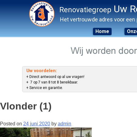
Uw R
Renovatiegroep
Het vertrouwde adres voor een 
Home
Onze
Skip
to
content
Uw voordelen:
+ Direct antwoord op al uw vragen!
+ 7 op 7 van 8 tot 8 bereikbaar.
+ Service en garantie.
Vlonder (1)
Posted on
24 juni 2020
by
admin