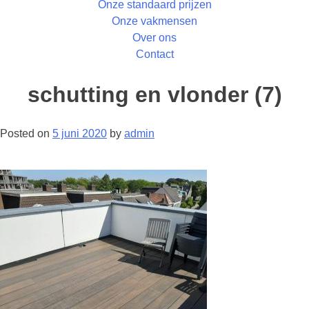
Onze standaard prijzen
Onze vakmensen
Over ons
Contact
schutting en vlonder (7)
Posted on
5 juni 2020
by
admin