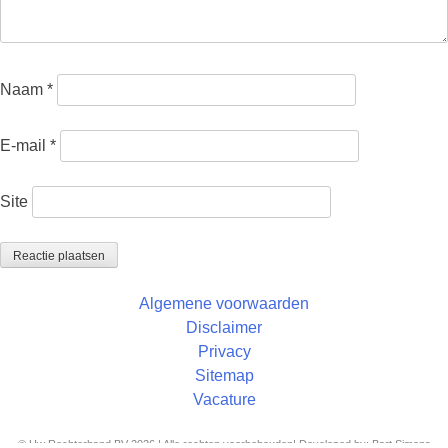
Naam
*
E-mail
*
Site
Algemene voorwaarden
Disclaimer
Privacy
Sitemap
Vacature
© Uw Rechterhand BV 2026 | Alle rechten voorbehouden| Developed by: Bart Simons