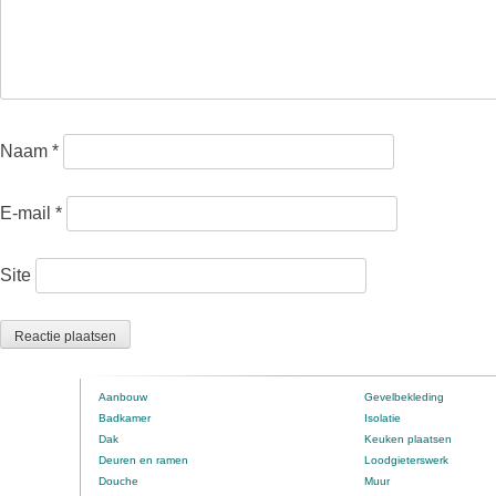
Naam
*
E-mail
*
Site
Aanbouw
Gevelbekleding
Badkamer
Isolatie
Dak
Keuken plaatsen
Deuren en ramen
Loodgieterswerk
Douche
Muur