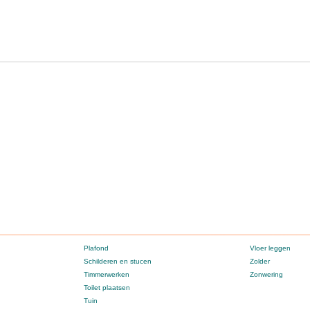
Plafond
Vloer leggen
Schilderen en stucen
Zolder
Timmerwerken
Zonwering
Toilet plaatsen
Tuin