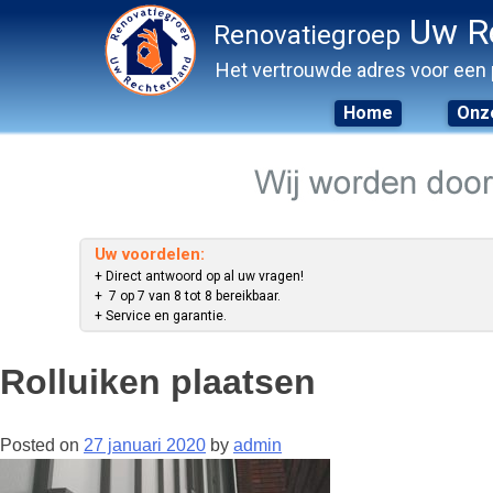
Uw R
Renovatiegroep
Het vertrouwde adres voor een 
Home
Onze
Skip
to
content
Uw voordelen:
+ Direct antwoord op al uw vragen!
+ 7 op 7 van 8 tot 8 bereikbaar.
+ Service en garantie.
Rolluiken plaatsen
Posted on
27 januari 2020
by
admin