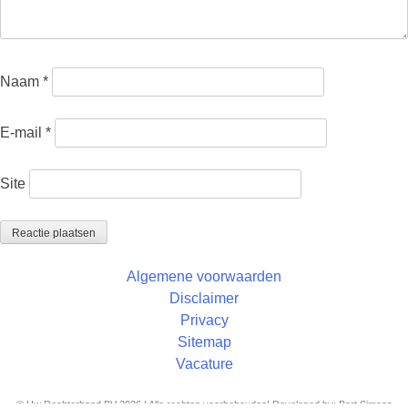
Naam
*
E-mail
*
Site
Algemene voorwaarden
Disclaimer
Privacy
Sitemap
Vacature
© Uw Rechterhand BV 2026 | Alle rechten voorbehouden| Developed by: Bart Simons