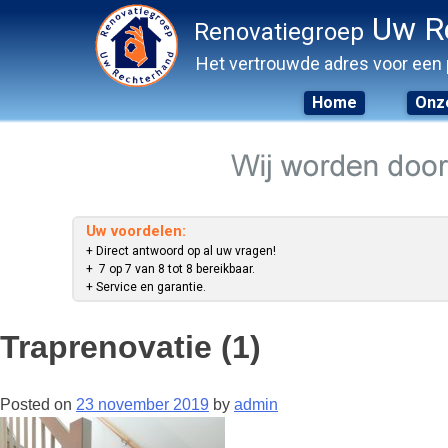
Uw R
Renovatiegroep
Het vertrouwde adres voor een 
Home
Onze
Skip
to
content
Uw voordelen:
+ Direct antwoord op al uw vragen!
+ 7 op 7 van 8 tot 8 bereikbaar.
+ Service en garantie.
Traprenovatie (1)
Posted on
23 november 2019
by
admin