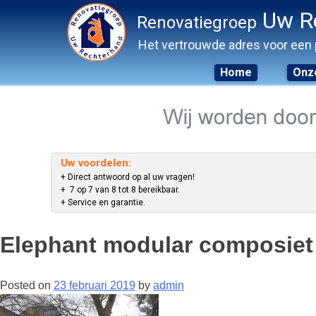
Uw R
Renovatiegroep
Het vertrouwde adres voor een 
Home
Onze
Skip
to
content
Uw voordelen:
+ Direct antwoord op al uw vragen!
+ 7 op 7 van 8 tot 8 bereikbaar.
+ Service en garantie.
Elephant modular composiet
Posted on
23 februari 2019
by
admin