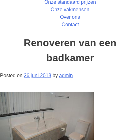
Onze standaard prijzen
Onze vakmensen
Over ons
Contact
Renoveren van een
badkamer
Posted on
26 juni 2018
by
admin