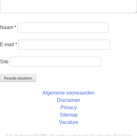
Naam
*
E-mail
*
Site
Algemene voorwaarden
Disclaimer
Privacy
Sitemap
Vacature
© Uw Rechterhand BV 2026 | Alle rechten voorbehouden| Developed by: Bart Simons