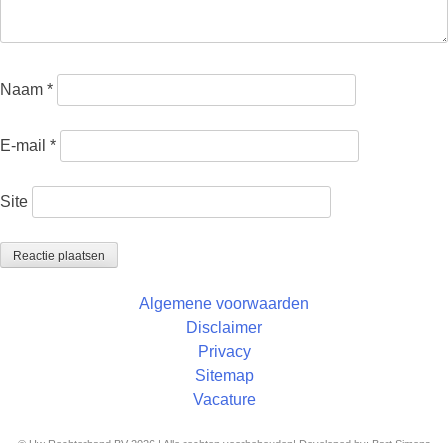
Naam
*
E-mail
*
Site
Algemene voorwaarden
Disclaimer
Privacy
Sitemap
Vacature
© Uw Rechterhand BV 2026 | Alle rechten voorbehouden| Developed by: Bart Simons