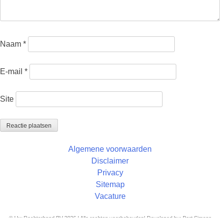
Naam
*
E-mail
*
Site
Algemene voorwaarden
Disclaimer
Privacy
Sitemap
Vacature
© Uw Rechterhand BV 2026 | Alle rechten voorbehouden| Developed by: Bart Simons