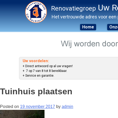
Uw R
Renovatiegroep
Het vertrouwde adres voor een 
Home
Onze
Skip
to
content
Uw voordelen:
+ Direct antwoord op al uw vragen!
+ 7 op 7 van 8 tot 8 bereikbaar.
+ Service en garantie.
Tuinhuis plaatsen
Posted on
19 november 2017
by
admin