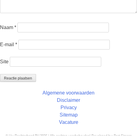
Naam
*
E-mail
*
Site
Algemene voorwaarden
Disclaimer
Privacy
Sitemap
Vacature
© Uw Rechterhand BV 2026 | Alle rechten voorbehouden| Developed by: Bart Simons