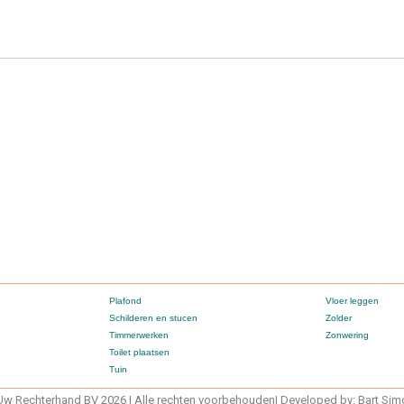
Plafond
Vloer leggen
Schilderen en stucen
Zolder
Timmerwerken
Zonwering
Toilet plaatsen
Tuin
w Rechterhand BV 2026 | Alle rechten voorbehouden| Developed by: Bart Si