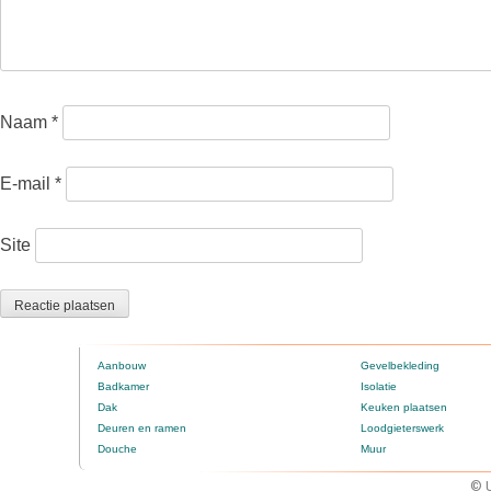
Naam
*
E-mail
*
Site
Aanbouw
Gevelbekleding
Badkamer
Isolatie
Dak
Keuken plaatsen
Deuren en ramen
Loodgieterswerk
Douche
Muur
© U