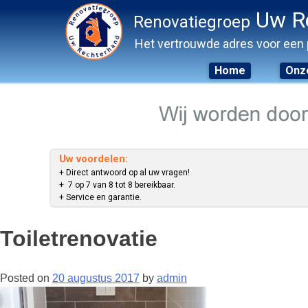
Uw R
Renovatiegroep
Het vertrouwde adres voor een 
Home
Onze
Skip
to
content
Uw voordelen:
+ Direct antwoord op al uw vragen!
+ 7 op 7 van 8 tot 8 bereikbaar.
+ Service en garantie.
Toiletrenovatie
Posted on
20 augustus 2017
by
admin