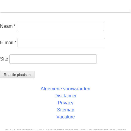
Naam
*
E-mail
*
Site
Algemene voorwaarden
Disclaimer
Privacy
Sitemap
Vacature
© Uw Rechterhand BV 2026 | Alle rechten voorbehouden| Developed by: Bart Simons