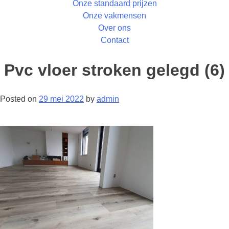
Onze standaard prijzen
Onze vakmensen
Over ons
Contact
Pvc vloer stroken gelegd (6)
Posted on
29 mei 2022
by
admin