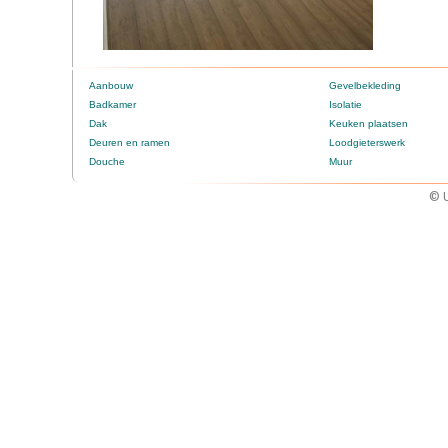
Aanbouw
Gevelbekleding
Badkamer
Isolatie
Dak
Keuken plaatsen
Deuren en ramen
Loodgieterswerk
Douche
Muur
© U