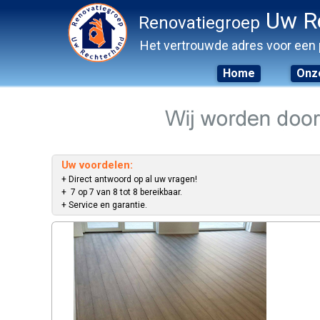
Uw R
Renovatiegroep
Het vertrouwde adres voor een 
Home
Onze
Skip
to
content
Uw voordelen:
+ Direct antwoord op al uw vragen!
+ 7 op 7 van 8 tot 8 bereikbaar.
+ Service en garantie.