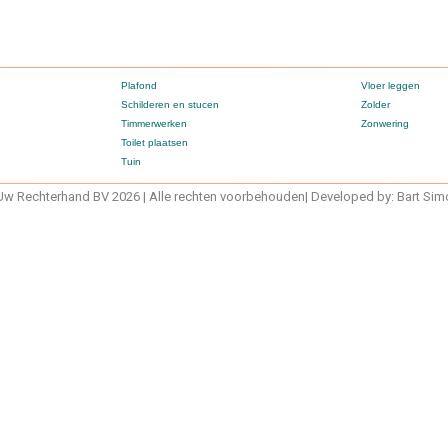
Plafond
Vloer leggen
Schilderen en stucen
Zolder
Timmerwerken
Zonwering
Toilet plaatsen
Tuin
w Rechterhand BV 2026 | Alle rechten voorbehouden| Developed by: Bart Si