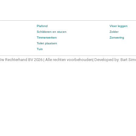
Plafond
Vloer leggen
Schilderen en stucen
Zolder
Timmerwerken
Zonwering
Toilet plaatsen
Tuin
w Rechterhand BV 2026 | Alle rechten voorbehouden| Developed by: Bart Si