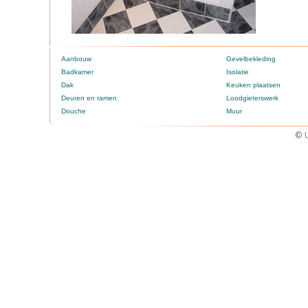
Aanbouw
Gevelbekleding
Badkamer
Isolatie
Dak
Keuken plaatsen
Deuren en ramen
Loodgieterswerk
Douche
Muur
© U