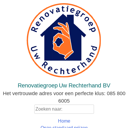
Skip
to
content
Renovatiegroep
Uw Rechterhand BV
Het vertrouwde adres voor een perfecte klus: 085 800
6005
Zoeken
naar:
Home
Onze standaard prijzen