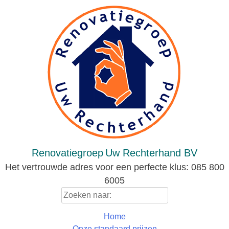
Skip
to
content
Renovatiegroep
Uw Rechterhand BV
Het vertrouwde adres voor een perfecte klus: 085 800
6005
Zoeken
naar:
Home
Onze standaard prijzen