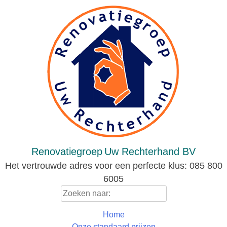
Skip
to
content
Renovatiegroep
Uw Rechterhand BV
Het vertrouwde adres voor een perfecte klus: 085 800
6005
Zoeken
naar:
Home
Onze standaard prijzen